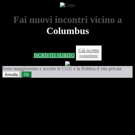
Fai nuovi incontri vicino a
Columbus
Già iscritto
ISCRIVITI SUBITO
connettersi
Sono maggiorenne e accetto le CGU e la Politica d vita privata
Annulla
Ok