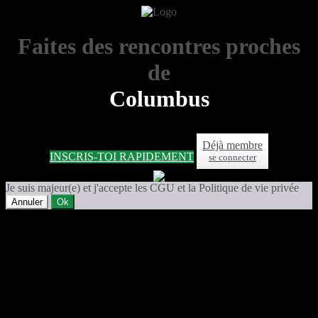
Faites des rencontres proches
de
Columbus
Déjà membre
INSCRIS-TOI RAPIDEMENT
se connecter
Je suis majeur(e) et j'accepte les CGU et la Politique de vie privée
Annuler
Ok